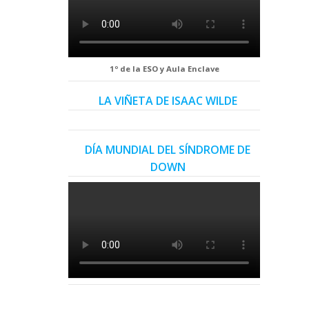
1º de la ESO y Aula Enclave
LA VIÑETA DE ISAAC WILDE
DÍA MUNDIAL DEL SÍNDROME DE
DOWN